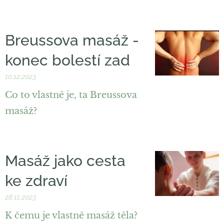
Breussova masáž -
konec bolestí zad
10.12.2023
Co to vlastně je, ta Breussova
masáž?
Masáž jako cesta
ke zdraví
28.11.2023
K čemu je vlastně masáž těla?