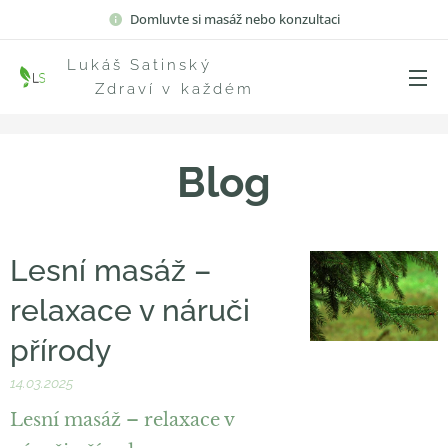
Domluvte si masáž nebo konzultaci
Lukáš Satinský
Zdraví v každém
doteku
Blog
Lesní masáž –
relaxace v náruči
přírody
14.03.2025
Lesní masáž – relaxace v