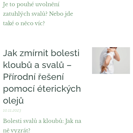
Je to pouhé uvolnění
zatuhlých svalů? Nebo jde
také o něco víc?
Jak zmírnit bolesti
kloubů a svalů –
Přírodní řešení
pomocí éterických
olejů
10.11.2023
Bolesti svalů a kloubů: Jak na
ně vyzrát?