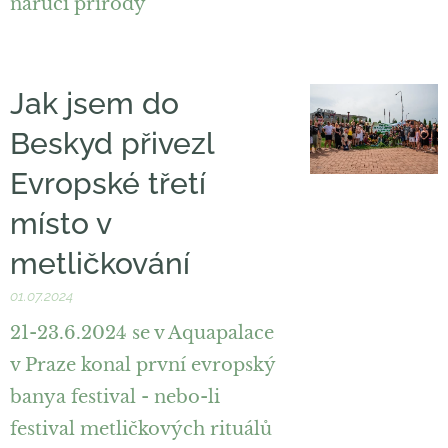
náruči přírody
Jak jsem do
Beskyd přivezl
Evropské třetí
místo v
metličkování
01.07.2024
21-23.6.2024 se v Aquapalace
v Praze konal první evropský
banya festival - nebo-li
festival metličkových rituálů